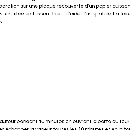
réparation sur une plaque recouverte d’un papier cuisson 
souhaitée en tassant bien à l’aide d’un spatule. La fair
s 
-hauteur pendant 40 minutes en ouvrant la porte du fou
r échapper la vapeur toutes les 10 minutes et en la to