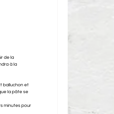
r de la 
dra à la 
t balluchon et 
ue la pâte se 
rs minutes pour 