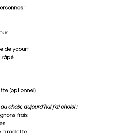
ersonnes :
leur
oupe de yaourt
l râpé
ette (optionnel)
u choix, aujourd’hui j’ai choisi :
ignons frais
ées
e à raclette