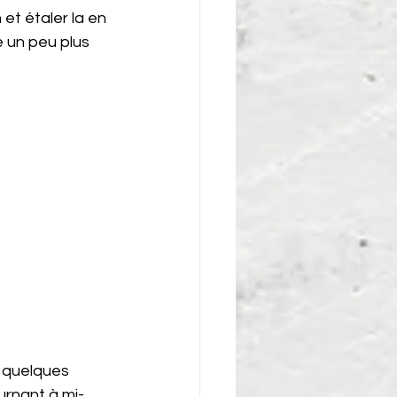
et étaler la en 
e un peu plus 
r quelques 
urnant à mi-