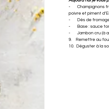
Aujourd’hui je vous 
-       Champignons f
poivre et piment d’
-       Dés de fromag
-       Base : sauce 
-       Jambon cru (à 
9.    Remettre au fou
10.  Déguster à la 