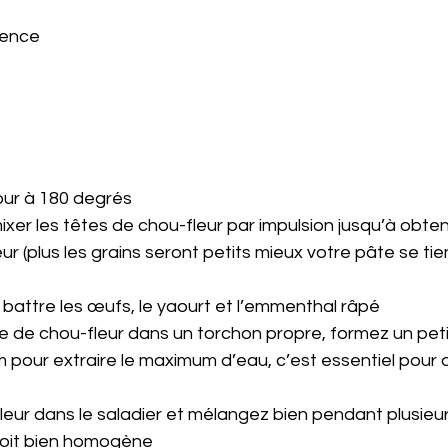
ovence
four à 180 degrés
mixer les têtes de chou-fleur par impulsion jusqu’à obteni
r (plus les grains seront petits mieux votre pâte se tien
er battre les œufs, le yaourt et l’emmenthal râpé
ule de chou-fleur dans un torchon propre, formez un peti
pour extraire le maximum d’eau, c’est essentiel pour q
u-fleur dans le saladier et mélangez bien pendant plusieu
soit bien homogène