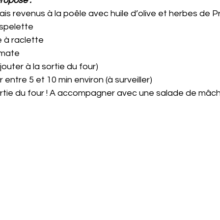
propose :
rais revenus à la poêle avec huile d’olive et herbes de P
Espelette
e à raclette
tomate
ajouter à la sortie du four)
r entre 5 et 10 min environ (à surveiller)
sortie du four ! A accompagner avec une salade de mâch