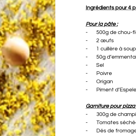
Ingrédients pour 4 p
Pour la pâte :
-       500g de chou-f
-       2 œufs
-       1 cuillère à s
-       50g d’emmenta
-       Sel
-       Poivre
-       Origan
-       Piment d’Espel
Garniture pour pizza a
-       300g de champ
-       Tomates séch
-       Dés de fromag