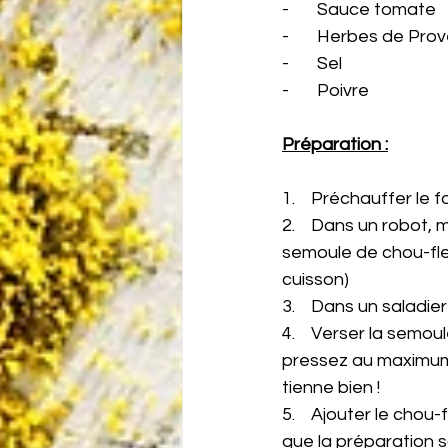
-       Sauce tomate
-       Herbes de Pr
-       Sel
-       Poivre
Préparation :
1.    Préchauffer le 
2.    Dans un robot, 
semoule de chou-fleu
cuisson)
3.    Dans un saladi
4.    Verser la semo
pressez au maximum 
tienne bien !
5.    Ajouter le cho
que la préparation 