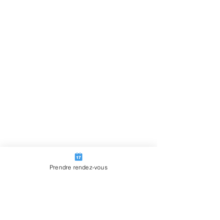
Prendre rendez-vous
Dressage :
16.  Farcir les potimarrons avec les 
rondelles de poireaux rôties et 
quelques morceaux de coppa 
(optionnel)