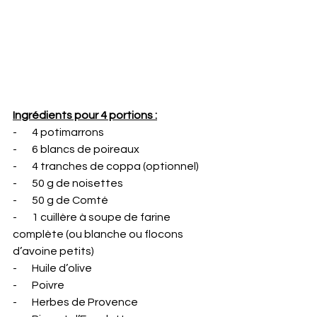
Ingrédients pour 4 portions :
-       4 potimarrons
-       6 blancs de poireaux
-       4 tranches de coppa (optionnel)
-       50 g de noisettes
-       50 g de Comté
-       1 cuillère à soupe de farine 
complète (ou blanche ou flocons 
d’avoine petits)
-       Huile d’olive
-       Poivre
-       Herbes de Provence