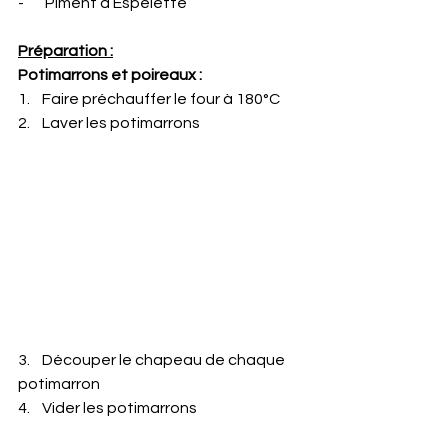
-       Piment d’Espelette
Préparation :
Potimarrons et poireaux :
1.    Faire préchauffer le four à 180°C
2.    Laver les potimarrons
3.    Découper le chapeau de chaque 
potimarron
4.    Vider les potimarrons