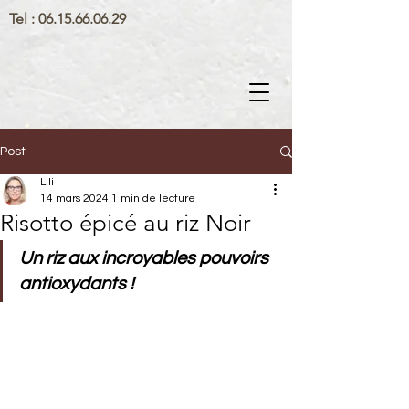
Tel :
06.15.66.06.29
Post
Lili
14 mars 2024
1 min de lecture
Risotto épicé au riz Noir
Un riz aux incroyables pouvoirs 
antioxydants !