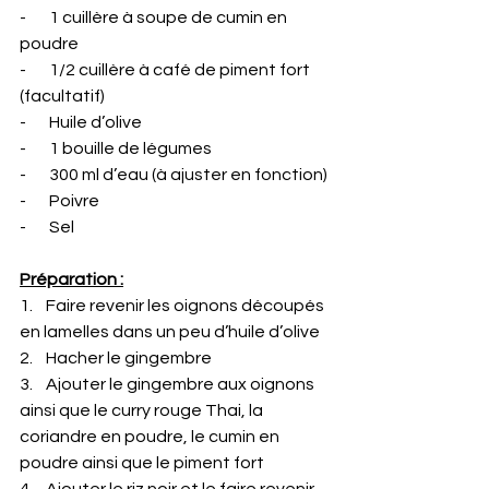
-       1 cuillère à soupe de cumin en 
poudre
-       1/2 cuillère à café de piment fort 
(facultatif)
-       Huile d’olive
-       1 bouille de légumes
-       300 ml d’eau (à ajuster en fonction)
-       Poivre
-       Sel
Préparation :
1.    Faire revenir les oignons découpés 
en lamelles dans un peu d’huile d’olive
2.    Hacher le gingembre
3.    Ajouter le gingembre aux oignons 
ainsi que le curry rouge Thai, la 
coriandre en poudre, le cumin en 
poudre ainsi que le piment fort
4.    Ajouter le riz noir et le faire revenir 