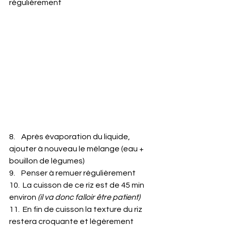
régulièrement
8.    Après évaporation du liquide, 
ajouter à nouveau le mélange (eau + 
bouillon de légumes)
9.    Penser à remuer régulièrement
10.  La cuisson de ce riz est de 45 min 
environ 
(il va donc falloir être patient)
11.  En fin de cuisson la texture du riz 
restera croquante et légèrement 