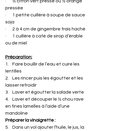
·       ½ citron vert pressé ou ½ orange 
pressée
·       1 petite cuillère à soupe de sauce 
soja
·       2 à 4 cm de gingembre frais haché
·       1 cuillère à café de sirop d’érable 
ou de miel
Préparation:
1.    Faire bouillir de l’eau et cuire les 
lentilles
2.    Les rincer puis les égoutter et les 
laisser refroidir
3.    Laver et égoutter la salade verte
4.    Laver et découper le ½ chou rave 
en fines lamelles à l’aide d’une 
mandoline
Préparer la vinaigrette :
5.    Dans un vol ajouter l’huile, le jus, la 