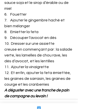
sauce soja et le sirop d’érable ou de 
miel
6.    Fouetter
7.    Ajouter le gingembre haché et 
bien mélanger
8.    Emietter la feta
9.    Découper l’avocat en dés
10.  Dresser sur une assiette 
creuse en commençant par : la salade 
verte, les lamelles de chou rave, les 
dés d’avocat, et les lentilles
11.  Ajouter la vinaigrette
12.  Et enfin, ajouter la feta émiettée, 
les graines de sarrasin, les graines de 
courge et les cranberries
A déguster avec une tranche de pain 
de campagne au levain !