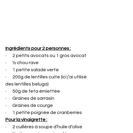
Ingrédients pour 2 personnes :
·       2 petits avocats ou 1 gros avocat
·       ½ chou rave
·       1 petite salade verte
·       200g de lentilles cuite (ici j’ai utilisé 
des lentilles beluga)
·       50g de feta émiettée
·       Graines de sarrasin
·       Graines de courge
·       1 petite poignée de cranberries
Pour la vinaigrette :
·       2 cuillères à soupe d’huile d’olive