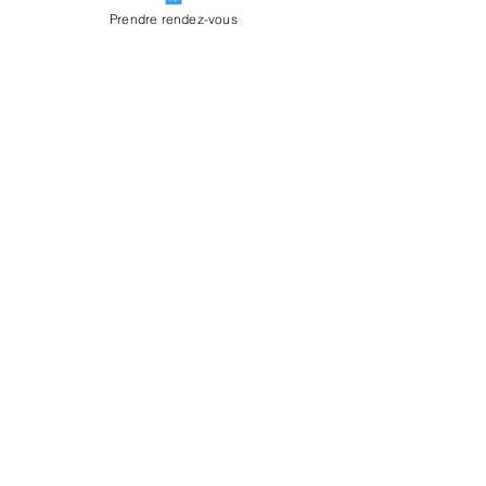
Prendre rendez-vous
Voir tout
Posts récents