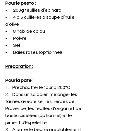
Pour le pesto :
-       200g feuilles d’épinard
-       4 à 6 cuillères à soupe d’huile 
d’olive
-       8 noix de cajou
-       Poivre
-       Sel
-       Baies roses (optionnel)
Préparation :
Pour la pâte :
1.    Préchauffer le four à 200°C
2.    Dans un saladier, mélanger les 
farines avec le sel, les herbes de 
Provence, les feuilles d’origan et de 
basilic ciselées (optionnel) et le 
piment d’Espelette
3.    Ajouter le beurre préalablement 