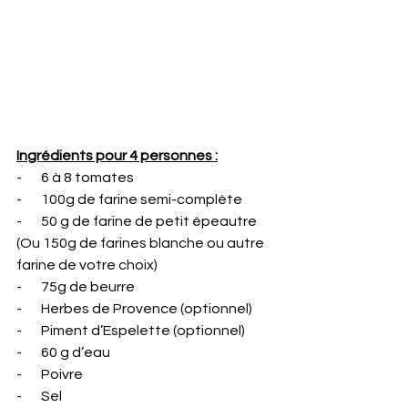
Ingrédients pour 4 personnes :
-       6 à 8 tomates
-       100g de farine semi-complète
-       50 g de farine de petit épeautre
(Ou 150g de farines blanche ou autre 
farine de votre choix)
-       75g de beurre
-       Herbes de Provence (optionnel)
-       Piment d’Espelette (optionnel)
-       60 g d’eau
-       Poivre
-       Sel