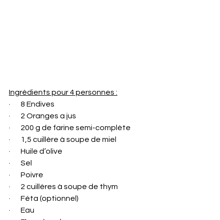
Ingrédients pour 4 personnes :
·       8 Endives
·       2 Oranges a jus
·       200 g de farine semi-complète
·       1,5 cuillère à soupe de miel
·       Huile d’olive
·       Sel
·       Poivre
·       2 cuillères à soupe de thym
·       Féta (optionnel)
·       Eau