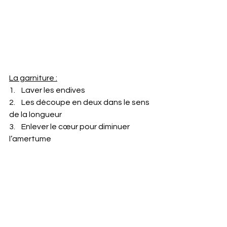
La garniture :
1.    Laver les endives
2.    Les découpe en deux dans le sens 
de la longueur
3.    Enlever le cœur pour diminuer 
l’amertume