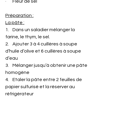
·       Fleur de sel
Préparation :
La pâte :
1.    Dans un saladier mélanger la 
farine, le thym, le sel.
2.    Ajouter 3 à 4 cuillères à soupe 
d’huile d’olive et 6 cuillères à soupe 
d’eau
3.    Mélanger jusqu’à obtenir une pâte 
homogène
4.    Etaler la pâte entre 2 feuilles de 
papier sulfurisé et la réserver au 
réfrigérateur