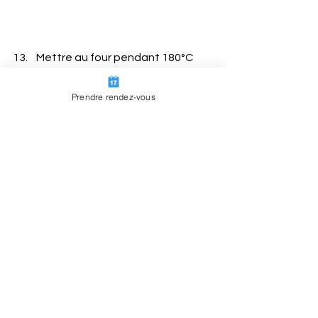
13.    Mettre au four pendant 180°C 
pendant 30 min
14.    Lorsque la pâte est dorée sortir 
Prendre rendez-vous
la tarte et la retourner de suite
15.    Ajouter de la fleur de sel, 
quelques dés de féta et du poivre
16.    Servir bien chaud !