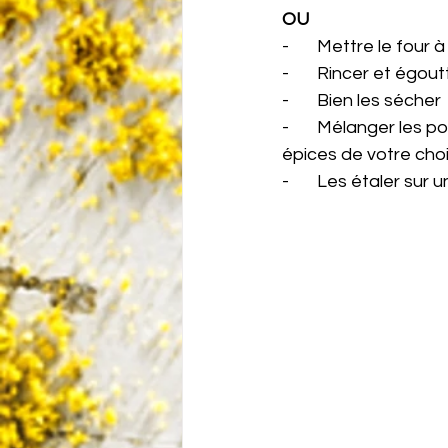
OU 
-       Mettre le four
-       Rincer et égou
-       Bien les sécher
-       Mélanger les 
épices de votre cho
-       Les étaler s