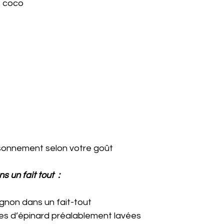
de coco
ssaisonnement selon votre goût
s un fait tout  :
l’oignon dans un fait-tout
euilles d’épinard préalablement lavées