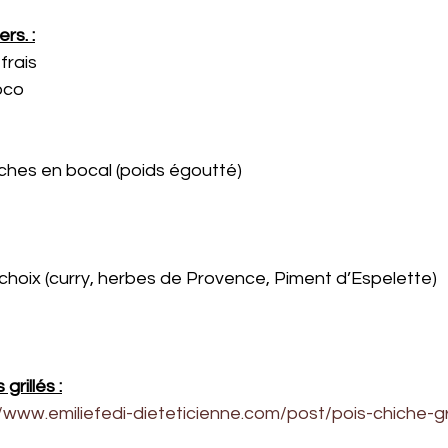
rs. :
 frais
coco
chiches en bocal (poids égoutté)
re choix (curry, herbes de Provence, Piment d’Espelette)
grillés :
//www.emiliefedi-dieteticienne.com/post/pois-chiche-