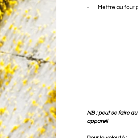
-       Mettre au four
NB : peut se faire au
appareil
Pour le velouté :