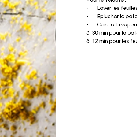
-       Laver les feuil
-       Eplucher la 
-       Cuire à la vap
ð  30 min pour la p
ð  12 min pour les fe