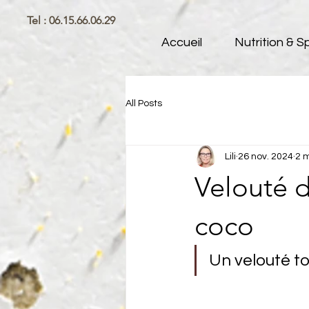
Tel : 06.15.66.06.29
Accueil
Nutrition & S
All Posts
Lili
26 nov. 2024
2 m
Velouté d
coco
Un velouté t