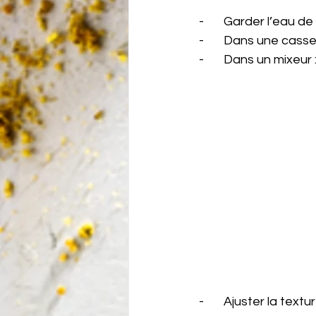
-       Garder l’eau d
-       Dans une cass
-       Dans un mixeur
-       Ajuster la tex