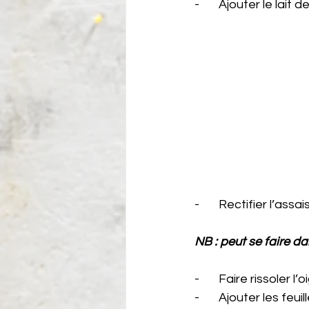
-       Ajouter le lait 
-       Rectifier l’a
NB : peut se faire dan
-       Faire rissoler 
-       Ajouter les f