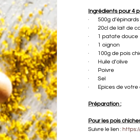
Ingrédients pour 4 pe
·       500g d’épinards
·       20cl de lait de 
·       1 patate douce
·       1 oignon
·       100g de pois 
·       Huile d’olive
·       Poivre
·       Sel
·       Epices de vot
Préparation :
Pour les pois chiches 
Suivre le lien : 
https: