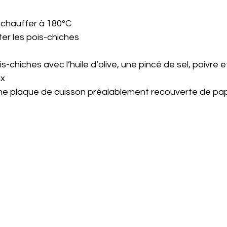
 à chauffer à 180°C
tter les pois-chiches
pois-chiches avec l’huile d’olive, une pincé de sel, poivre 
ix
ur une plaque de cuisson préalablement recouverte de pap