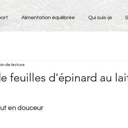
port
Alimentation équilibrée
Qui suis-je
S
in de lecture
e feuilles d'épinard au lai
out en douceur