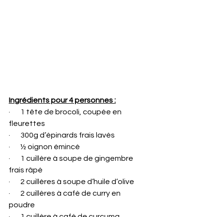
Ingrédients pour 4 personnes :
·       1 tête de brocoli, coupée en 
fleurettes
·       300g d’épinards frais lavés
·       ½ oignon émincé
·       1 cuillère à soupe de gingembre 
frais râpé
·       2 cuillères à soupe d’huile d’olive
·       2 cuillères à café de curry en 
poudre
·       1 cuillère à café de curcuma