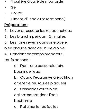
-       1 cuillère à café de moutarde
-       Sel
-       Poivre
-       Piment d’Espelette (optionnel)
Préparation :
1.    Laver et essorer les respounchous
2.    Les blanchir pendant 2 minutes
3.    Les faire revenir dans une poêle 
bien chaude avec de l’huile d’olive
4.    Pendant ce temps préparer 2 
œufs pochés :
a.    Dans une casserole faire 
bouillir de l’eau
b.    Quand l’eau arrive à ébullition 
arrêter le feu (ou les plaques)
c.    Casser les œufs bien 
délicatement dans l’eau 
bouillante
d.    Rallumer le feu (ou les 