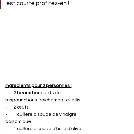
est courte profitez-en !
Ingrédients pour 2 personnes :
-       2 beaux bouquets de 
respounchous fraichement cueillis
-       2 œufs
-       1 cuillère à soupe de vinaigre 
balsamique
-       1 cuillère à soupe d’huile d’olive